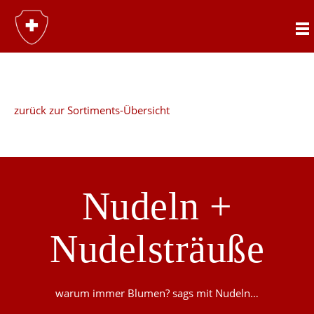
Nudeln+N
zurück zur Sortiments-Übersicht
Nudeln +
Nudelsträuße
warum immer Blumen? sags mit Nudeln…