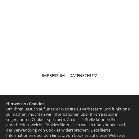
IMPRESSUM
DATENSCHUTZ
Hinweis zu Cookies:
Um Ihren Besuch auf unserer Website zu verbessern und funktional
zu machen, möchten wir Informationen über Ihren Besuch in
sogenannten Cookies speichern. An dieser Stelle können Sie
entscheiden, welche Cookies Sie zulasen wollen und können auch
der Verwendung von Cookies widersprechen.
Detaillierte
Informationen über den Einsatz von Cookies auf dieser Webseite